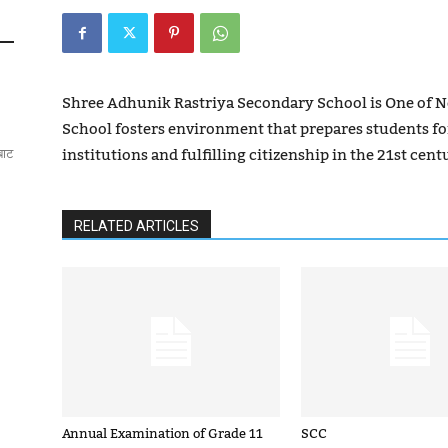
Shree Adhunik Rastriya Secondary School is One of Ne
School fosters environment that prepares students f
institutions and fulfilling citizenship in the 21st cen
बाट
RELATED ARTICLES
Annual Examination of Grade 11
SCC